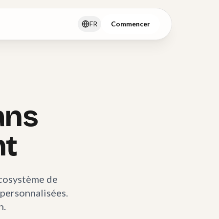
FR
Commencer
ans
nt
écosystème de
 personnalisées.
n.