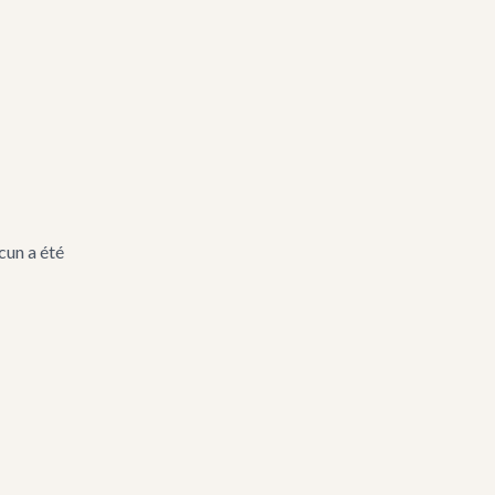
es en un seul endroit
nalisées
cun a été