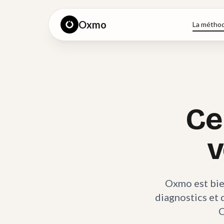
Oxmo
La métho
Ce
v
Oxmo est bie
diagnostics et 
C