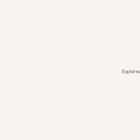
2 analyses par an
Votre plan d'action personnal
Explorez